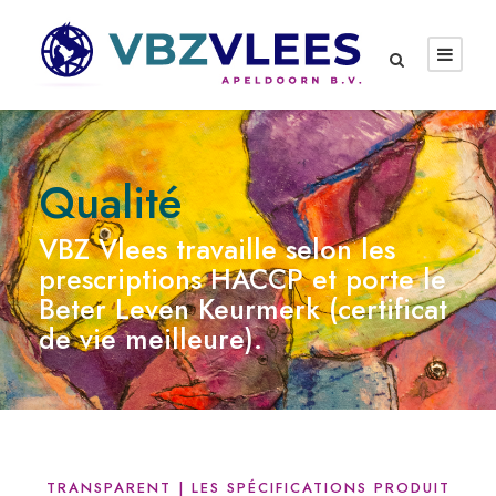
Qualité
VBZ Vlees travaille selon les
prescriptions HACCP et porte le
Beter Leven Keurmerk (certificat
de vie meilleure).
TRANSPARENT | LES SPÉCIFICATIONS PRODUIT