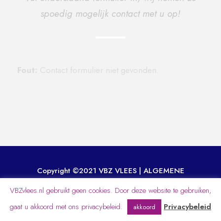
spoedig mogelijk contact met u op!
Fout:
Contact formulier niet gevonden.
Copyright ©2021 VBZ VLEES |
ALGEMENE
VOORWAARDEN
|
GENERAL TERMS
VBZvlees.nl gebruikt geen cookies. Door deze website te gebruiken,
WEBDEVELOPMENT BY INDESEYEN.NL
gaat u akkoord met ons privacybeleid.
Privacybeleid
akkoord